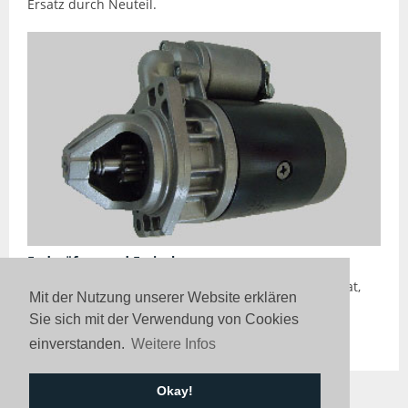
Ersatz durch Neuteil.
Endprüfung und Freigabe
100%ige Endprüfung. Freigabe als Austauschaggregat,
Mit der Nutzung unserer Website erklären
wenn Form, Aussehen und Funktion dem Originalteil
Sie sich mit der Verwendung von Cookies
entsprechen oder dieses übertreffen.
einverstanden.
Weitere Infos
Okay!
Faro GmbH | Herbert-Quandt-Str. 7 | 37081 Göttingen